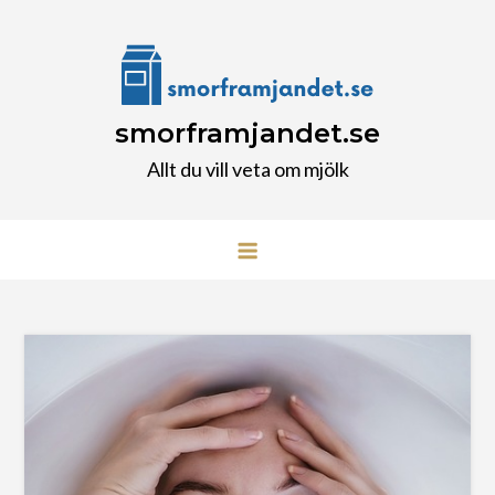
Skip
to
content
smorframjandet.se
Allt du vill veta om mjölk