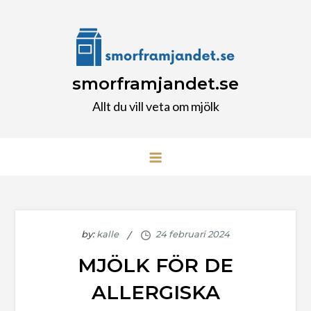
Skip
to
content
smorframjandet.se
Allt du vill veta om mjölk
by:
kalle
MJÖLK FÖR DE
ALLERGISKA