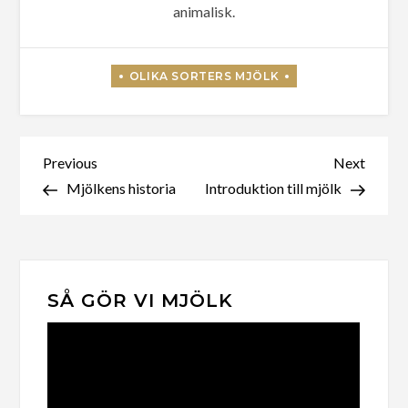
animalisk.
Inläggsnavigering
Previous
Next
Previous
Next
Post
Post
Mjölkens historia
Introduktion till mjölk
SÅ GÖR VI MJÖLK