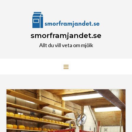
Skip
to
content
smorframjandet.se
Allt du vill veta om mjölk