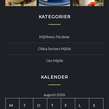
KATEGORIER
Mjölkens Fördelar
Olika Sorters Mjölk
Om Mjölk
KALENDER
augusti 2026
M
T
O
T
F
L
S