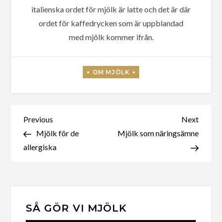
italienska ordet för mjölk är latte och det är där
ordet för kaffedrycken som är uppblandad
med mjölk kommer ifrån.
Inläggsnavigering
Previous
Next
Previous
Next
Post
Post
Mjölk för de
Mjölk som näringsämne
allergiska
SÅ GÖR VI MJÖLK