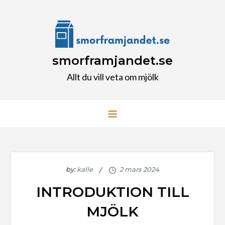
Skip
to
content
smorframjandet.se
Allt du vill veta om mjölk
by:
kalle
INTRODUKTION TILL
MJÖLK