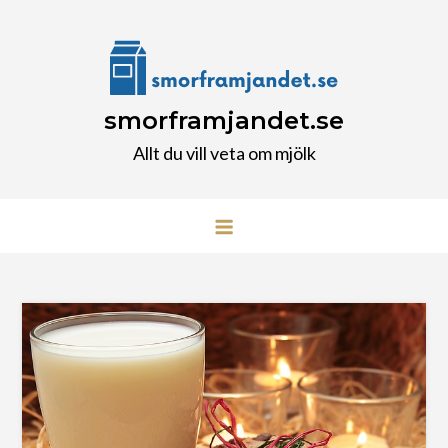
Skip
to
content
smorframjandet.se
Allt du vill veta om mjölk