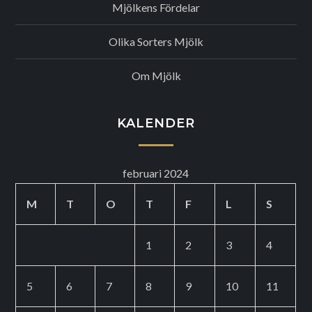
Mjölkens Fördelar
Olika Sorters Mjölk
Om Mjölk
KALENDER
februari 2024
M
T
O
T
F
L
S
1
2
3
4
5
6
7
8
9
10
11